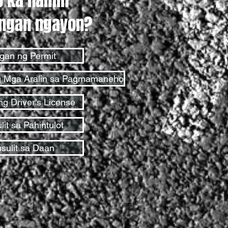
o ka namin
ngan ngayon?
gan ng Permit
g Mga Aralin sa Pagmamaneho
ng Driver's License
it sa Pahintulot
sulit sa Daan