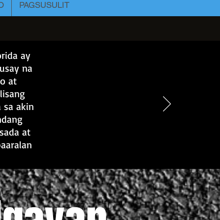
O
PAGSUSULIT
rida ay
husay na
o at
lisang
 sa akin
andang
lsada at
paaralan