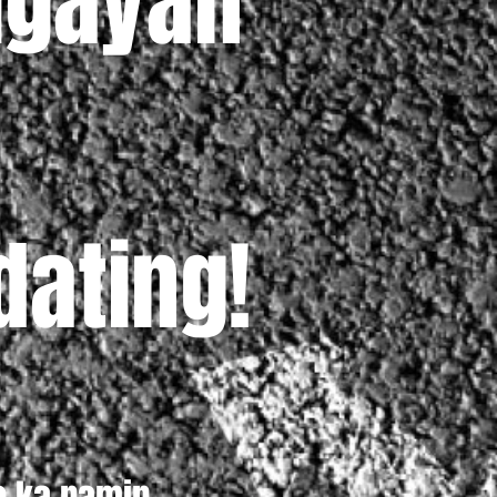
igayan
dating!