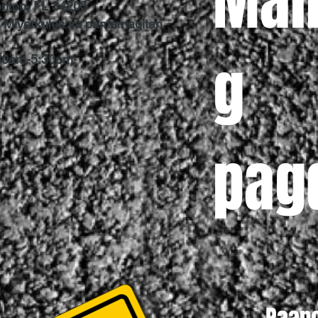
Mal
enton, FL 34205
t Miyerkules sa pamamagitan
g
30am-5:30pm.
pag