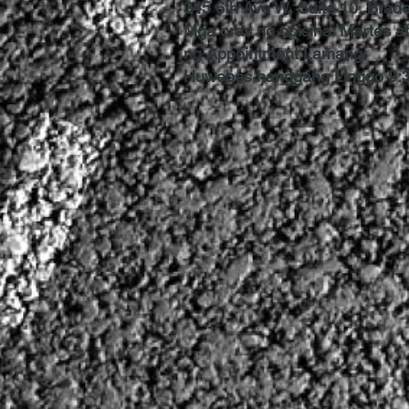
345 6th Ave W, Suite 10, Brad
Mga oras ng opisina: Martes a
ng Appointment Lamang.
Huwebes hanggang Linggo 9: