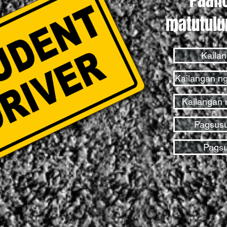
Paan
matutulu
Kailan
Kailangan n
Kailangan 
Pagsusul
Pagsu