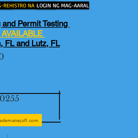
 AMIN
-REHISTRO NA NGAYON
LOGIN NG MAG-AARAL
 and Permit Testing
AVAILABLE
, FL and Lutz, FL
0
-0255
lademanejofl.com