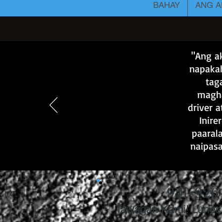
BAHAY
ANG A
"Ang a
napakah
tag
magha
driver 
Inire
paarala
naipasa
941-926
Tawagan Kami! Lunes