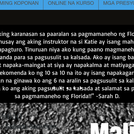
MING KOPONAN
ONLINE NA KURSO
MGA PRESY
king karanasan sa paaralan sa pagmamaneho ng Flo
usay ang aking instruktor na si Katie ay isang ma
apagturo. Tinuruan niya ako kung paano magmaneh
nda para sa pagsusulit sa kalsada. Ako ay isang ba
at napaka-maingat at siya ay napakalma at matiyaga
rekomenda ko ng 10 sa 10 na ito ay isang napakag
n na ginawa ko ang 6 na aralin sa pagsusulit sa ka
 ko ang aking pagsusulit sa kalsada at salamat sa 
sa pagmamaneho ng Florida!!" -Sarah D.
-9650
 - Sabado 9am-6pm