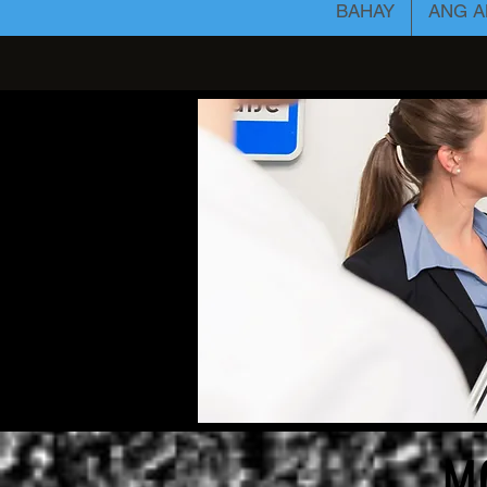
BAHAY
ANG A
M