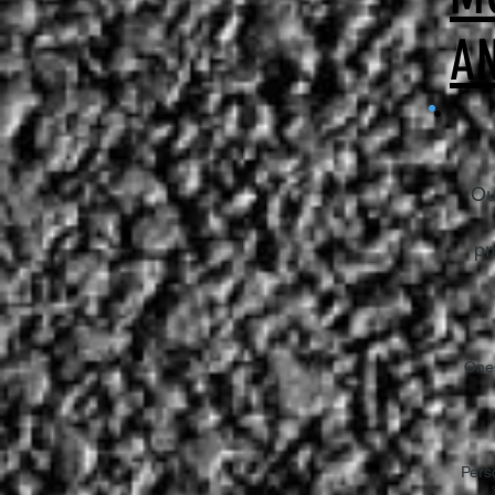
AN
Ou
pr
One-
Perso