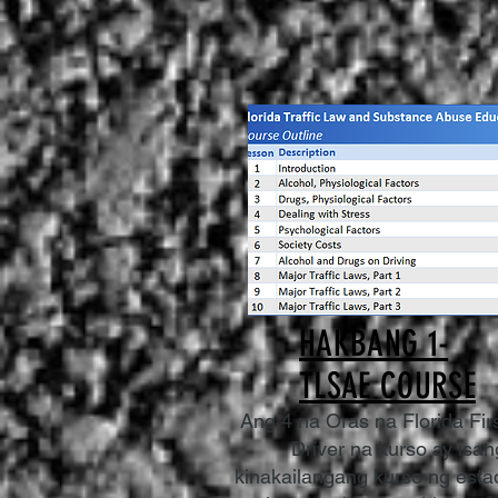
HAKBANG 1-
TLSAE COURSE
Ang 4 na Oras na Florida Fir
Driver na kurso ay isan
kinakailangang kurso ng esta