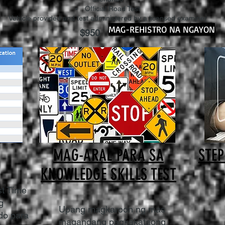
Official Road Test
Vehicle provided and test administered by a licensed examiner
MAG-REHISTRO NA NGAYON
$950
MAG-ARAL PARA SA
STEP
KNOWLEDGE SKILLS TEST
st Time
g
Upang magkaroon ng mas
do para
magandang pagkakataong