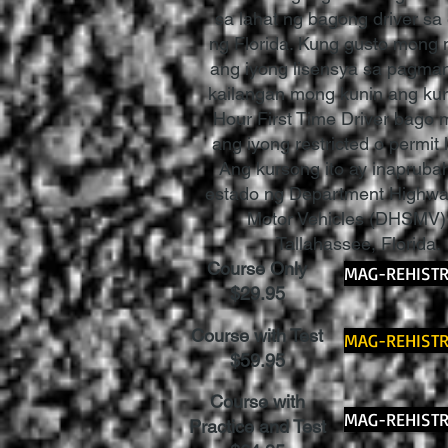
sa lahat ng bagong driver sa
ng Florida. Kung gusto mong
ang iyong lisensya sa pagm
kailangan mong kunin ang kur
Hour First Time Driver bago
ang iyong restricted o permit 
Ang kursong ito ay inapruba
estado ng Department Highwa
Motor Vehicles (DHSMV)
Tallahassee, Florida.
Course Only
MAG-REHIST
$29.95
Course with Test
MAG-REHIST
$59.95
Course with
MAG-REHIST
Practice and Test