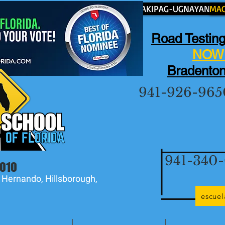
MAKIPAG-UGNAYAN SA
MAG
Road Testing
NOW 
Bradenton
941-926-965
941-340
2010
 Hernando, Hillsborough,
escue