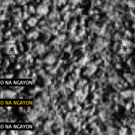
 estado
at an
 makuha
magda
amaneho
song 4-
 makuha
Kung 
license.
dapat
han ng
iyon
y Safety
 sa
man
isan
RO NA NGAYON
RO NA NGAYON
RO NA NGAYON