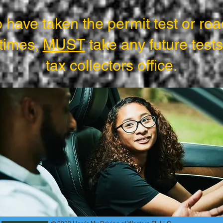
have taken the permit test or roa
times,
MUST
take any future tests 
tax collectors office.