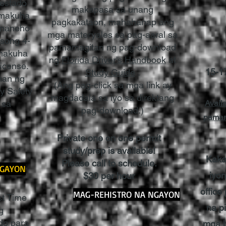
 estado
makapasa sa unang
 makuha
pagkakataon, mahahanap ang
amaneho
mga materyales sa pag-aaral sa
song 4-
pamamagitan ng pag-download
 makuha
ng
Florida Driver's Handbook
at
license.
15-1
Study Guide
.
han ng
(Ang pag-click sa mga link ay
y Safety
magdadala sa iyo sa direktang
 sa
Avail
pag-download.)
pamam
Private one on one permit
study/prep is available!
Kaka
Please call to schedule.
NGAYON
iyon
$30 per hour
office
MAG-REHISTRO NA NGAYON
st Time
na p
g
do para
mga b