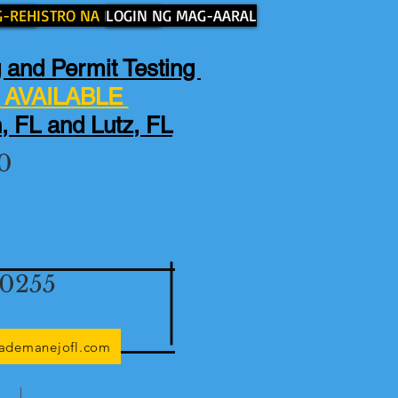
 AMIN
-REHISTRO NA NGAYON
LOGIN NG MAG-AARAL
 and Permit Testing
AVAILABLE
, FL and Lutz, FL
0
-0255
lademanejofl.com