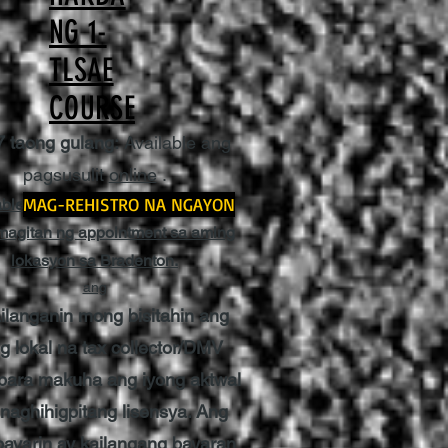
NG 1-
TLSAE
COURSE
7 taong gulang:
Available ang
pagsusulit
online
.
MAG-REHISTRO NA NGAYON
able na ngayon ang pagsusulit sa
agitan ng appointment sa aming
lokasyon sa Bradenton.
ang
ilanganin mong bisitahin ang
g lokal na tax collector/DMV
 para makuha ang iyong aktwal
inaghihigpitang lisensya. Ang
ayarin ay kailangang bayaran