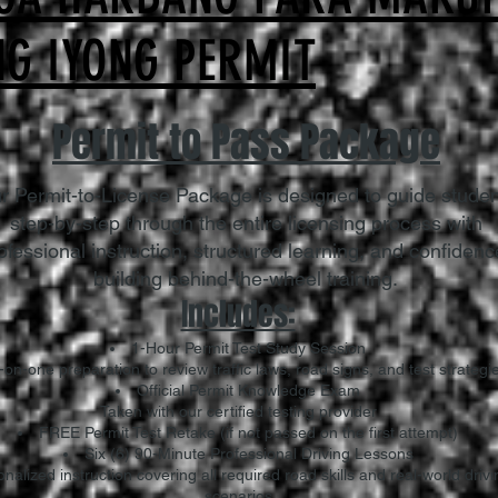
G IYONG PERMIT
Permit to Pass Package
r Permit-to-License Package is designed to guide studen
step-by-step through the entire licensing process with
ofessional instruction, structured learning, and confidenc
building behind-the-wheel training.
Includes:
1-Hour Permit Test Study Session
on-one preparation to review traffic laws, road signs, and test strategi
Official Permit Knowledge Exam
Taken with our certified testing provider
FREE Permit Test Retake (if not passed on the first attempt)
Six (6) 90-Minute Professional Driving Lessons
nalized instruction covering all required road skills and real-world drivi
scenarios