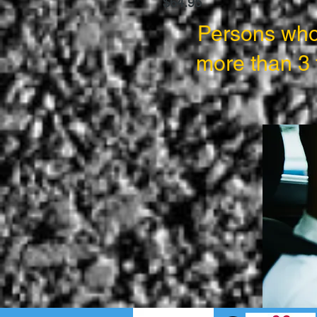
$64.95
Persons who 
more than 3 