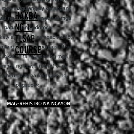
g mga magulang ay kailangang
HAKBA
la ng dokumentasyon at mga
NG 1-
patunay ng address.
TLSAE
ikaw ay lampas sa edad na 18,
 mong kunin ang pagsusulit sa
COURSE
g lokal na tanggapan ng mga
iningil ng buwis (DMV) o sa
g third party na lokasyon ng
pagsubok.
MAG-REHISTRO NA NGAYON