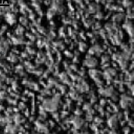
ts
e-
es
ng