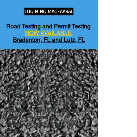
LOGIN NG MAG-AARAL
Road Testing and Permit Testing
NOW AVAILABLE
Bradenton, FL and Lutz, FL
941-926-9650
Tawagan Kami! Lunes - Sabado
9am-6pm
345 6th Ave W, Suite 10, Bradenton,
FL 34205
Mga oras ng opisina: Martes at
Miyerkules sa pamamagitan ng
Appointment Lamang.
Huwebes hanggang Linggo 9:30am-
5:30pm.