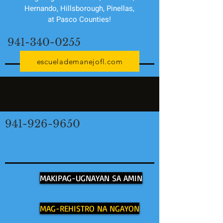
Hernando, Hillsborough, Pinellas,
at Pasco Counties!
941-340-0255
escuelademanejofl.com
941-926-9650
MAKIPAG-UGNAYAN SA AMIN
MAG-REHISTRO NA NGAYON