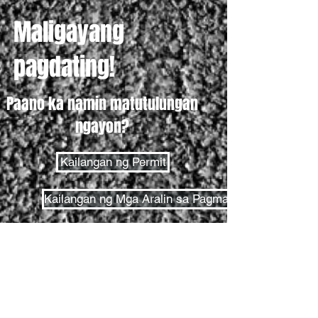
Maligayang
pagdating!
Paano ka namin matutulungan
ngayon?
Kailangan ng Permit
Kailangan ng Mga Aralin sa Pagmamaneho
Kailangan ng Driver's License
Pagsusulit sa Pahintulot
Pagsusulit sa Daan