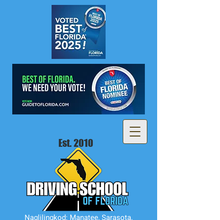
Est. 2010
Naglilingkod: Manatee, Sarasota,