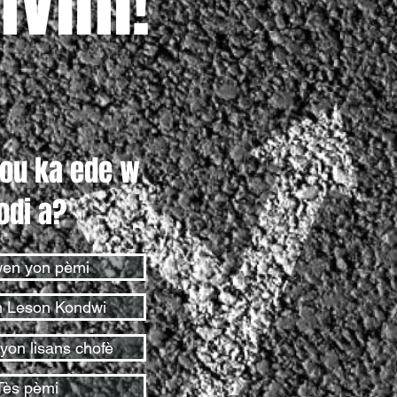
vini!
nou ka ede w
odi a?
en yon pèmi
 Leson Kondwi
on lisans chofè
Tès pèmi