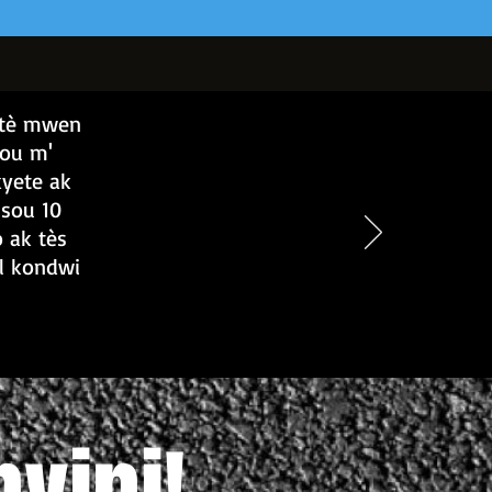
iktè mwen
pou m'
kyete ak
 sou 10
 ak tès
l kondwi