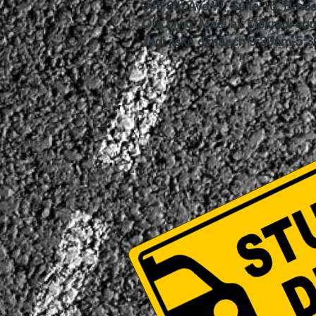
345 6th Ave W, Suite 10, Brad
Orè biwo: Madi ak Mèkredi so
Jedi jiska dimanch 9:30am-5: