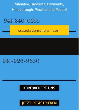
Manatee, Sarasota, Hernando,
Hillsborough, Pinellas und Pasco!
941-340-0255
escuelademanejofl.com
941-926-9650
KONTAKTIERE UNS
JETZT REGISTRIEREN