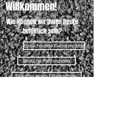
Willkommen!
Wie können wir Ihnen heute
behilflich sein?
Brauche eine Genehmigung
Brauche Fahrstunden
Brauche einen Führerschein
Zulassungstest
Straßentest