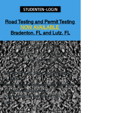
STUDENTEN-LOGIN
Road Testing and Permit Testing
NOW AVAILABLE
Bradenton, FL and Lutz, FL
941-926-9650
Rufen Sie uns an! Montag -
Samstag 9-18 Uhr
345 6th Ave W, Suite 10, Bradenton,
FL 34205
Sprechzeiten: Dienstag und Mittwoch
nur nach Vereinbarung.
Donnerstag bis Sonntag 9:30–17:30
Uhr.