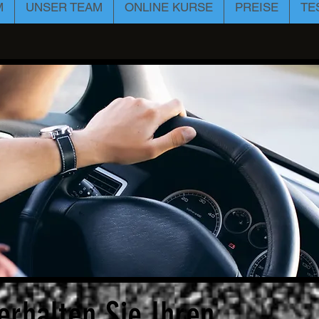
M
UNSER TEAM
ONLINE KURSE
PREISE
TE
erhalten Sie Ihren