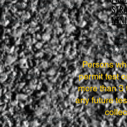
itsinspektion besteht, können Sie
STR
NTNI
de Fähigkeiten:
Öffnungszeiten
bis Sam
WALK
Lutz Sprechzeite
TESTUNG NUR 
Persons wh
permit test o
nd Stoppschilder
more than 3 
nde
any future test
collec
nzelnen Fahrmanövern finden Sie in