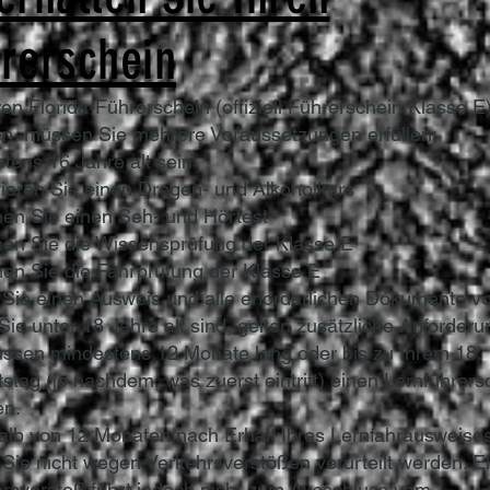
rerschein
en Florida-Führerschein (offiziell Führerschein Klasse E
en, müssen Sie mehrere Voraussetzungen erfüllen:
tens 16 Jahre alt sein
ieren Sie einen Drogen- und Alkoholkurs
en Sie einen Seh- und Hörtest
en Sie die Wissensprüfung der Klasse E
en Sie die Fahrprüfung der Klasse E
Sie einen Ausweis und alle erforderlichen Dokumente vo
ie unter 18 Jahre alt sind, gelten zusätzliche Anforderu
ssen mindestens 12 Monate lang oder bis zu Ihrem 18.
stag (je nachdem, was zuerst eintritt) einen Lernführers
en.
alb von 12 Monaten nach Erhalt Ihres Lernfahrausweise
 Sie nicht wegen Verkehrsverstößen verurteilt werden. E
rsverstoß führt jedoch nicht zum Ausschluss vom