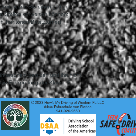
freit, wenn Sie einen gültigen
en Stellen vorweisen können:
ch Territorien/Besitztümer)
rerschein besitzen und ihn nicht
ie Fahrprüfung der Klasse E
© 2023 How's My Driving of Western FL LLC
d/b/a/ Fahrschule von Florida
941-926-9650