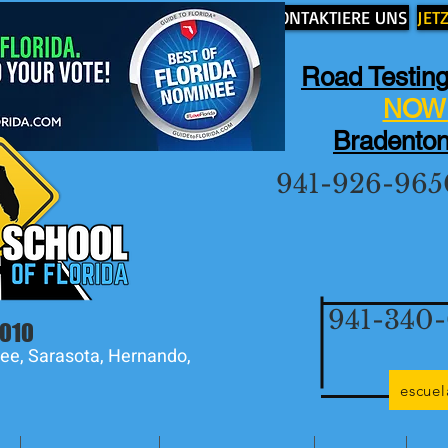
KONTAKTIERE UNS
JET
Road Testing
NOW 
Bradenton
941-926-965
941-340
2010
ee, Sarasota, Hernando,
escue