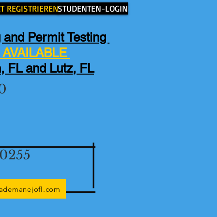
ZT REGISTRIEREN
STUDENTEN-LOGIN
 and Permit Testing
AVAILABLE
, FL and Lutz, FL
0
-0255
lademanejofl.com