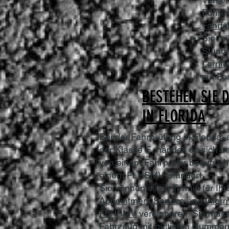
Führer
Fahrfä
Sie mü
Stunde
Lernfü
ein Fo
BESTEHEN SIE 
IN FLORIDA
Bei der Fahrprüfung in Florida, 
der Klasse E, handelt es sich u
von einem Fahrprüfer beaufsich
einem FLHSMV-Standort.
Sie können einen Termin für Ih
Appointment Service and Infor
FLHSMV
vereinbaren. Sie müss
Fahrzeug mit gültigem Nummern