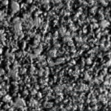
Wenn das Fahrzeug die Sicherhe
mit der Fahrprüfung fortfahren.
Die Fahrprüfung umfasst folgen
Richtige Fahrhaltung
Sichern
Blinken und Abbiegen
Annäherung an eine Kreuzung
Auf der richtigen Spur bleiben
Mit sicherem Abstand folgen
Vorbeigehen
Beachten Sie Verkehrssignale u
Schnelles Anhalten
Vorfahrt beachten
Durchführen einer Dreipunktwe
Geradeaus einparken
Parken auf einer Steigung
Weitere Einzelheiten zu den ei
Ihrem Führerscheinhandbuch.