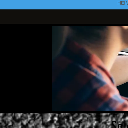
HEI
So 