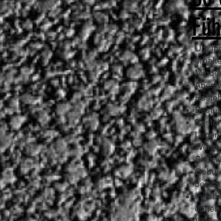
Füh
Um Ihr
erhalt
Mindes
Absolv
Besteh
Besteh
Besteh
Legen 
Wenn S
Sie mü
Geburt
besitz
Innerh
dürfen
Verkeh