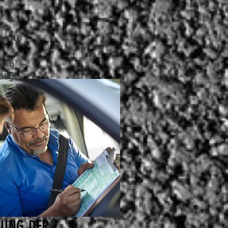
ns 10
ssen
tigt.
FUNG DER