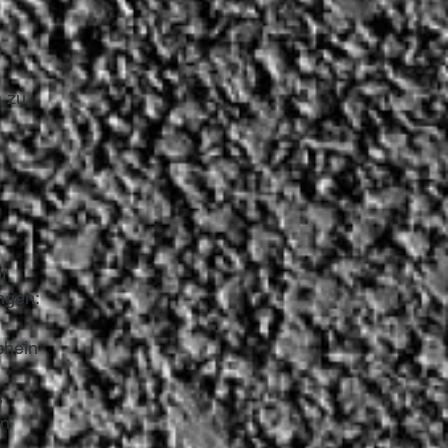
) zu
r
ngen:
chein
s
in