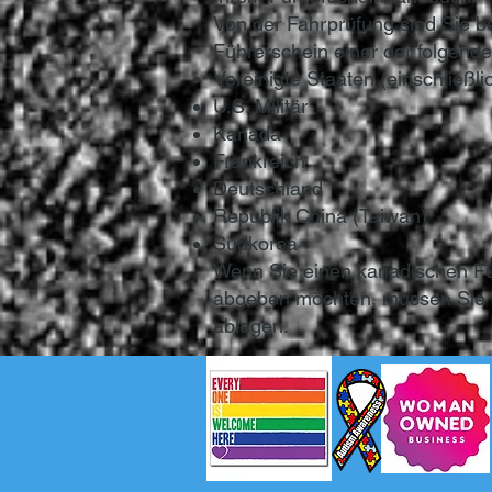
Von der Fahrprüfung sind Sie be
Führerschein einer der folgend
Vereinigte Staaten (einschließli
U.S. Militär
Kanada
Frankreich
Deutschland
Republik China (Taiwan)
Südkorea
Wenn Sie einen kanadischen Füh
abgeben möchten, müssen Sie d
ablegen.