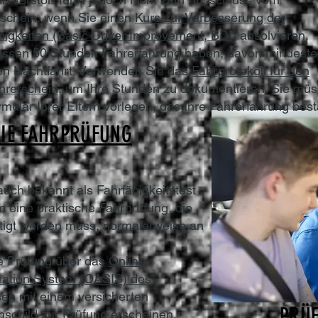
schein, wenn Sie einen
Kurs zur Verbesserung der
higkeiten (Basic Driver Improvement, BDI)
absolvieren.
ssen 50 Stunden Fahrerfahrung haben, davon mindeste
n Nachtfahrt. Verwenden Sie das
Fahrprotokoll für den
hrerschein,
um Ihre Stunden zu dokumentieren. Sie mü
rmular Ihrer Eltern vorlegen, das Ihre Fahrerfahrung bestä
DIE FAHRPRÜFUNG
auch bekannt als Fahrfähigkeitstest
m eine praktische Fahrprüfung, die
tigt werden muss, normalerweise an
re Prüfung über das
Online
mation System (OASIS) des
en mit einem versicherten
PRÜ
schild zur Prüfung erscheinen.