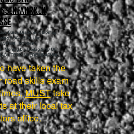
ASSENFAHRKEN
SSE
 des Büros Bradenton: Montag
stag 9:30–17:30 Uhr.
-INS WILLKOMMEN
n: Montag bis Freitag 9-18 Uhr
NACH TERMINVEREINBARUNG
o have taken the
r road skills exam
times,
MUST
take
s at their local tax
tors office.