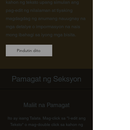
kahon ng teksto upang simulan ang
pag-edit ng nilalaman at tiyaking
magdagdag ng anumang nauugnay na
mga detalye o impormasyon na nais
mong ibahagi sa iyong mga bisita.
Pindutin dito
Pamagat ng Seksyon
Maliit na Pamagat
Ito ay isang Talata. Mag-click sa "I-edit ang
Teksto" o mag-double click sa kahon ng