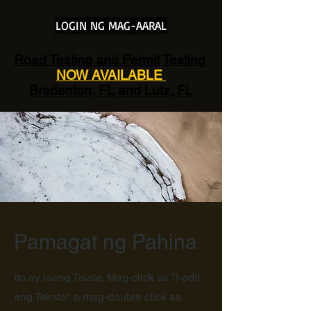
LOGIN NG MAG-AARAL
Road Testing and Permit Testing
NOW AVAILABLE
Bradenton, FL and Lutz, FL
Pamagat ng Pahina
Ito ay isang Talata. Mag-click sa "I-edit
ang Teksto" o mag-double click sa