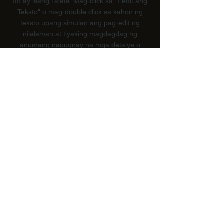
Ito ay isang Talata. Mag-click sa "I-edit ang
Teksto" o mag-double click sa kahon ng
teksto upang simulan ang pag-edit ng
nilalaman at tiyaking magdagdag ng
anumang nauugnay na mga detalye o
impormasyon na nais mong ibahagi sa
iyong mga bisita.
Pamagat ng Seksyon
Ito ay isang Talata. Mag-click sa "I-edit
ang Teksto" o mag-double click sa
kahon ng teksto upang simulan ang
pag-edit ng nilalaman at tiyaking
magdagdag ng anumang nauugnay na
mga detalye o impormasyon na nais