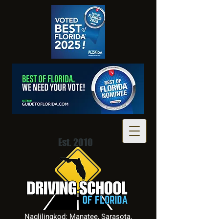
Est. 2010
Naglilingkod: Manatee, Sarasota,