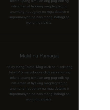
teksto upang simulan ang pag-edit ng
nilalaman at tiyaking magdagdag ng
anumang nauugnay na mga detalye o
impormasyon na nais mong ibahagi sa
iyong mga bisita.
Maliit na Pamagat
Ito ay isang Talata. Mag-click sa "I-edit ang
Teksto" o mag-double click sa kahon ng
teksto upang simulan ang pag-edit ng
nilalaman at tiyaking magdagdag ng
anumang nauugnay na mga detalye o
impormasyon na nais mong ibahagi sa
iyong mga bisita.