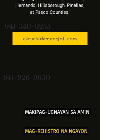
Hernando, Hillsborough, Pinellas,
at Pasco Counties!
941-340-0255
escuelademanejofl.com
941-926-9650
MAKIPAG-UGNAYAN SA AMIN
MAG-REHISTRO NA NGAYON