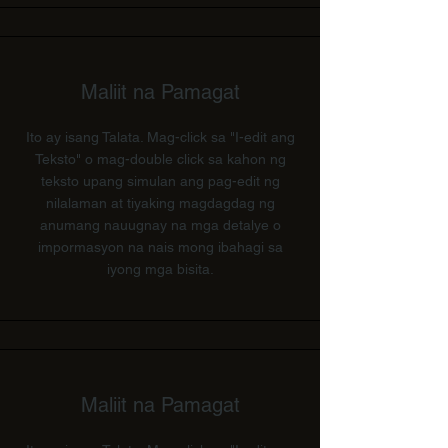
Maliit na Pamagat
Ito ay isang Talata. Mag-click sa "I-edit ang
Teksto" o mag-double click sa kahon ng
teksto upang simulan ang pag-edit ng
nilalaman at tiyaking magdagdag ng
anumang nauugnay na mga detalye o
impormasyon na nais mong ibahagi sa
iyong mga bisita.
Maliit na Pamagat