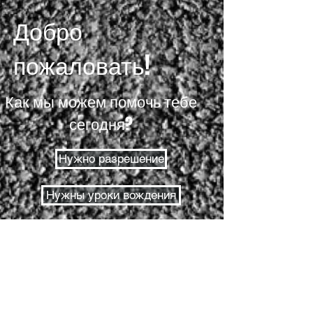
Добро
пожаловать!
Как мы можем помочь тебе
сегодня?
Нужно разрешение
Нужны уроки вождения
Нужны водительские права
Разрешительный тест
Дорожное испытание