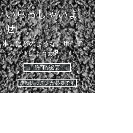
いらっしゃいま
せ！
本日はどのようなご用件で
しょうか?
許可が必要
運転レッスンが必要です
運転免許証が必要です
許可証テスト
路上実技試験