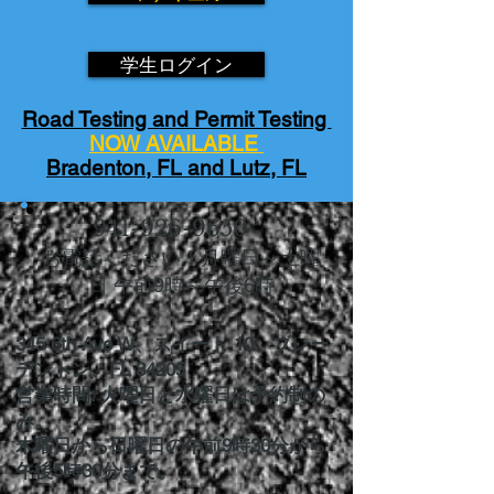
学生ログイン
Road Testing and Permit Testing
NOW AVAILABLE
Bradenton, FL and Lutz, FL
941-926-9650
お電話ください！月曜日～土曜
日 午前9時～午後6時
345 6th Ave W、スイート 10、ブレー
デントン、FL 34205
営業時間: 火曜日と水曜日は予約制の
み。
木曜日から日曜日の午前9時30分から
午後5時30分まで。