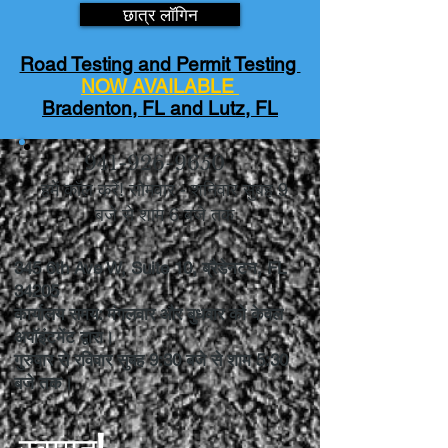
छात्र लॉगिन
Road Testing and Permit Testing
NOW AVAILABLE
Bradenton, FL and Lutz, FL
941-926-9650
हमें कॉल करें! सोमवार - शनिवार सुबह 9
बजे से शाम 6 बजे तक
345 6th Ave W, Suite 10, ब्रैडेनटन, FL
34205
कार्यालय समय: मंगलवार और बुधवार को केवल
अपॉइंटमेंट द्वारा।
गुरुवार से रविवार सुबह 9:30 बजे से शाम 5:30
बजे तक।