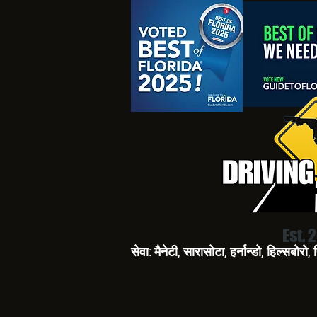
Est. 
सेवा: मैनेटी, सारासोटा, हर्नान्डो, हिल्सबोर