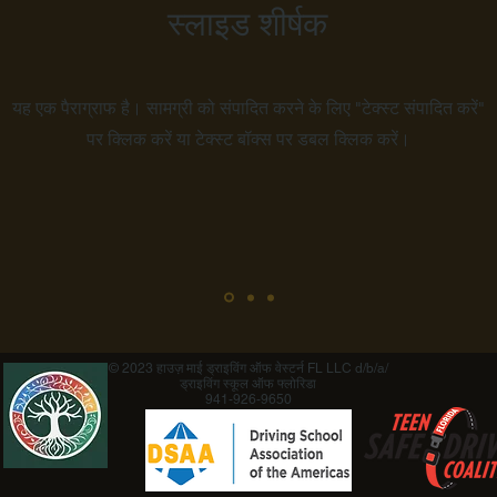
स्लाइड शीर्षक
यह एक पैराग्राफ है। सामग्री को संपादित करने के लिए "टेक्स्ट संपादित करें"
पर क्लिक करें या टेक्स्ट बॉक्स पर डबल क्लिक करें।
© 2023 हाउज़ माई ड्राइविंग ऑफ वेस्टर्न FL LLC d/b/a/
ड्राइविंग स्कूल ऑफ फ्लोरिडा
941-926-9650