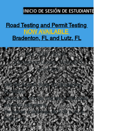
INICIO DE SESIÓN DE ESTUDIANTE
Road Testing and Permit Testing
NOW AVAILABLE
Bradenton, FL and Lutz, FL
941-926-9650
¡Llámanos! Lunes - Sábado 9
am-6 pm
345 6th Ave W, Suite 10, Bradenton,
FL 34205
Horario de oficina: martes y miércoles
solo con cita previa.
De jueves a domingo de 9:30 a. m. a
5:30 p. m.