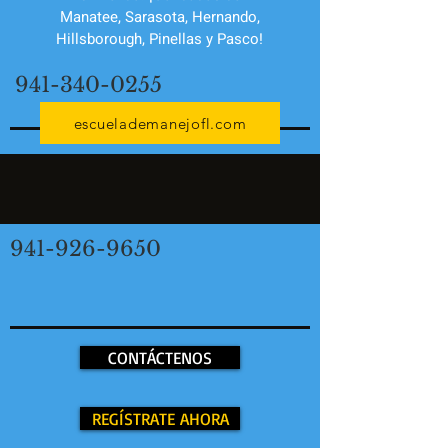
Manatee, Sarasota, Hernando,
Hillsborough, Pinellas y Pasco!
941-340-0255
escuelademanejofl.com
941-926-9650
CONTÁCTENOS
REGÍSTRATE AHORA