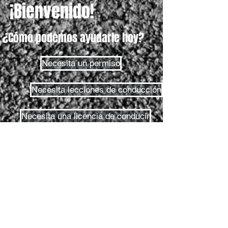
¡Bienvenido!
¿Cómo podemos ayudarle hoy?
Necesita un permiso
Necesita lecciones de conducción
Necesita una licencia de conducir
Prueba de permiso
Prueba en carretera