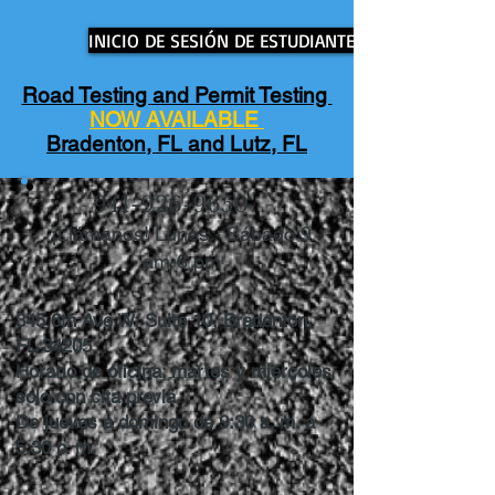
INICIO DE SESIÓN DE ESTUDIANTE
Road Testing and Permit Testing
NOW AVAILABLE
Bradenton, FL and Lutz, FL
941-926-9650
¡Llámanos! Lunes - Sábado 9
am-6 pm
345 6th Ave W, Suite 10, Bradenton,
FL 34205
Horario de oficina: martes y miércoles
solo con cita previa.
De jueves a domingo de 9:30 a. m. a
5:30 p. m.