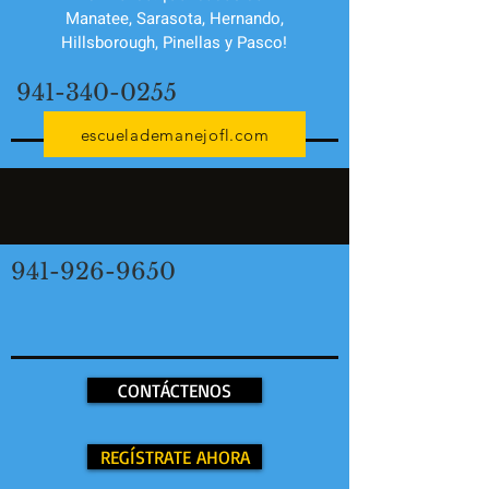
Manatee, Sarasota, Hernando,
Hillsborough, Pinellas y Pasco!
941-340-0255
escuelademanejofl.com
941-926-9650
CONTÁCTENOS
REGÍSTRATE AHORA