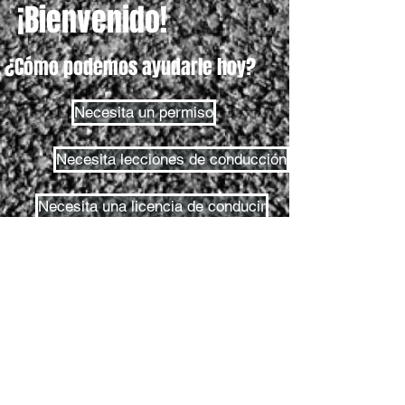
¡Bienvenido!
¿Cómo podemos ayudarle hoy?
Necesita un permiso
Necesita lecciones de conducción
Necesita una licencia de conducir
Prueba de permiso
Prueba en carretera