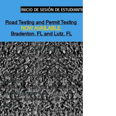
INICIO DE SESIÓN DE ESTUDIANTE
Road Testing and Permit Testing
NOW AVAILABLE
Bradenton, FL and Lutz, FL
941-926-9650
¡Llámanos! Lunes - Sábado 9
am-6 pm
345 6th Ave W, Suite 10, Bradenton,
FL 34205
Horario de oficina: martes y miércoles
solo con cita previa.
De jueves a domingo de 9:30 a. m. a
5:30 p. m.