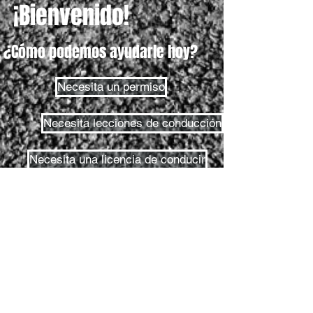
¡Bienvenido!
¿Cómo podemos ayudarle hoy?
Necesita un permiso
Necesita lecciones de conducción
Necesita una licencia de conducir
Prueba de permiso
Prueba en carretera