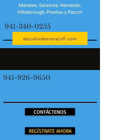
Manatee, Sarasota, Hernando,
Hillsborough, Pinellas y Pasco!
941-340-0255
escuelademanejofl.com
941-926-9650
CONTÁCTENOS
REGÍSTRATE AHORA